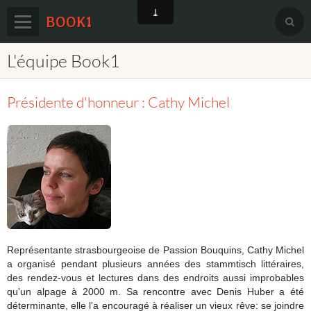
BOOK1
L'équipe Book1
Accueil
Agenda
Présidente d'honneur : Cathy Michel
Prix européen du roman d'amour
Book1 sur Facebook
Le festival sur Facebook
Membres
Partenaires
Représentante strasbourgeoise de Passion Bouquins, Cathy Michel
Contact
a organisé pendant plusieurs années des stammtisch littéraires,
des rendez-vous et lectures dans
des endroits aussi improbables
qu'un alpage à 2000 m. Sa rencontre avec Denis Huber a été
déterminante, elle l'a encouragé à réaliser un vieux rêve: se joindre