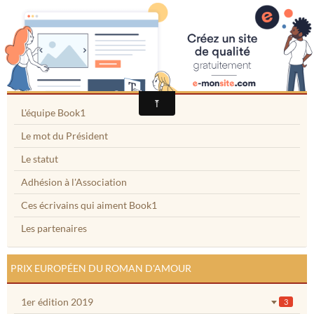
BOOK1
Accueil
L'ASSOCIATION BOOK1
Agenda
L'équipe Book1
Prix européen du roman d'amour
Le mot du Président
Book1 sur Facebook
Le statut
Le festival sur Facebook
Adhésion à l'Association
Membres
Ces écrivains qui aiment Book1
Les partenaires
Partenaires
Contact
PRIX EUROPÉEN DU ROMAN D'AMOUR
1er édition 2019
3