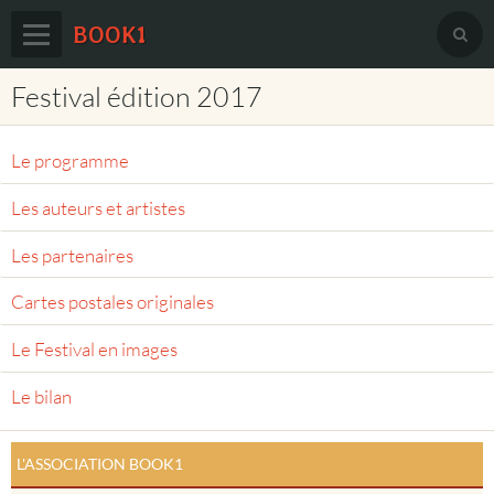
BOOK1
Festival édition 2017
Accueil
Agenda
Le programme
Prix européen du roman d'amour
Les auteurs et artistes
Book1 sur Facebook
Les partenaires
Le festival sur Facebook
Cartes postales originales
Membres
Le Festival en images
Partenaires
Le bilan
Contact
L'ASSOCIATION BOOK1