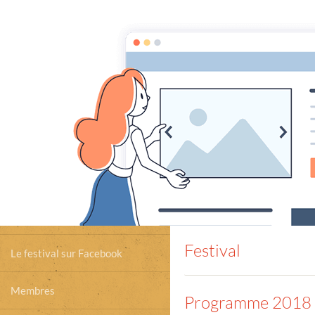
BOOK1
lire, écouter, voir
Accueil
Accueil
Editions précéde
Agenda
Festival édi
Prix européen du roman
d'amour
Book1 sur Facebook
Festival
Le festival sur Facebook
Membres
Programme 2018 -