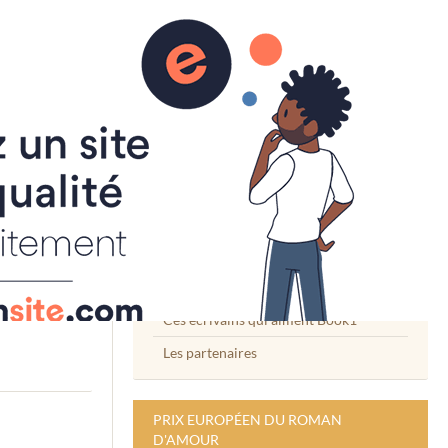
L'ASSOCIATION BOOK1
L'équipe Book1
Le mot du Président
Le statut
Adhésion à l'Association
Ces écrivains qui aiment Book1
Les partenaires
PRIX EUROPÉEN DU ROMAN
D'AMOUR