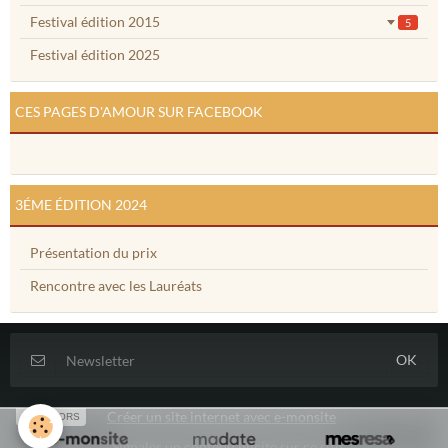
Festival édition 2015
5
Festival édition 2025
CES PAGES D'AMOUR SUR FACEBOOK
3ÉME ÉDITION 2024
Présentation du prix
Rencontre avec les Lauréats
Créer un site internet avec e-monsite
SPONSORS
Signaler un contenu illicite sur ce site