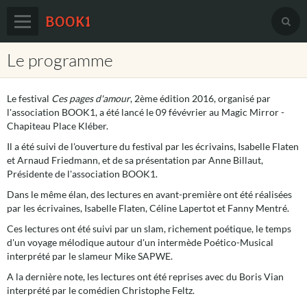
BOOK1
Le programme
Accueil
Agenda
Le festival
Ces pages d'amour
, 2ème édition 2016, organisé par
Prix européen du roman d'amour
l'association BOOK1, a été lancé le 09 févévrier au Magic Mirror -
Chapiteau Place Kléber.
Book1 sur Facebook
Il a été suivi de l'ouverture du festival par les écrivains, Isabelle Flaten
et Arnaud Friedmann, et de sa présentation par Anne Billaut,
Le festival sur Facebook
Présidente de l'association BOOK1.
Dans le même élan, des lectures en avant-première ont été réalisées
Membres
par les écrivaines, Isabelle Flaten, Céline Lapertot et Fanny Mentré.
Partenaires
Ces lectures ont été suivi par un slam, richement poétique, le temps
d'un voyage mélodique autour d'un intermède Poético-Musical
Contact
interprété par le slameur Mike SAPWE.
A la dernière note, les lectures ont été reprises avec du Boris Vian
interprété par le comédien Christophe Feltz.