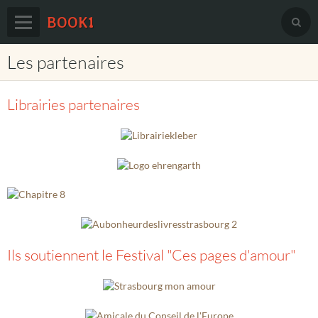
BOOK1
Les partenaires
Accueil
Agenda
Librairies partenaires
Prix européen du roman d'amour
Book1 sur Facebook
Le festival sur Facebook
Membres
Partenaires
Ils soutiennent le Festival "Ces pages d'amour"
Contact