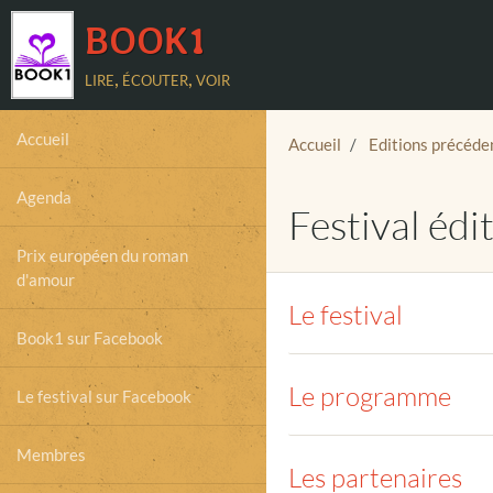
BOOK1
lire, écouter, voir
Accueil
Accueil
Editions précéde
Agenda
Festival édi
Prix européen du roman
d'amour
Le festival
Book1 sur Facebook
Le programme
Le festival sur Facebook
Membres
Les partenaires