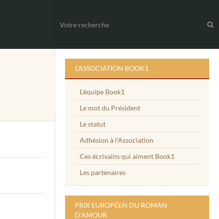
L'ASSOCIATION BOOK1
L'équipe Book1
Le mot du Président
Le statut
Adhésion à l'Association
Ces écrivains qui aiment Book1
Les partenaires
PRIX EUROPÉEN DU ROMAN
D'AMOUR