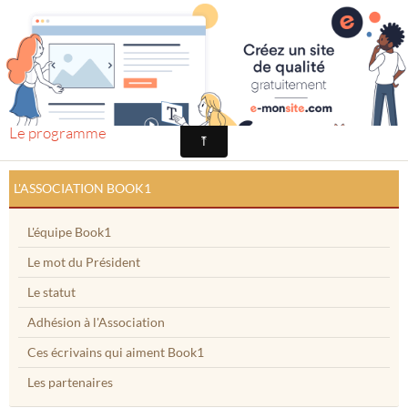
BOOK1
Festival édition 2023
Accueil
Agenda
Le programme
Prix européen du roman d'amour
Book1 sur Facebook
L'ASSOCIATION BOOK1
Le festival sur Facebook
L'équipe Book1
Membres
Le mot du Président
Le statut
Partenaires
Adhésion à l'Association
Contact
Ces écrivains qui aiment Book1
Les partenaires