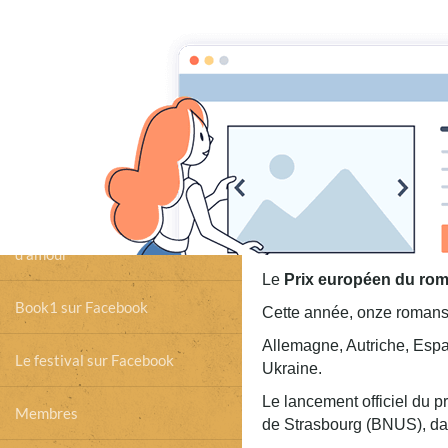
BOOK1
lire, écouter, voir
Accueil
Accueil
Prix européen du
Agenda
4éme éditi
Prix européen du roman
d'amour
Le
Prix européen du rom
Book1 sur Facebook
Cette année, onze romans,
Allemagne, Autriche, Espa
Le festival sur Facebook
Ukraine.
Le lancement officiel du pr
Membres
de Strasbourg (BNUS), dan