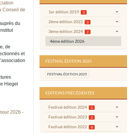
ciation
u Conseil de
1er édition 2019
3
2éme édition 2022
3
 auprès du
nstitut
3éme édition 2024
2
4éme édition 2026
de, de
ectionnés et
l’association
FESTIVAL ÉDITION 2025
FESTIVAL ÉDITION 2025
ctures
re Hiegel
EDITIONS PRÉCÉDENTES
Festival édition 2024
1
our 2026 -
Festival édition 2023
1
Festival édition 2022
4