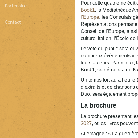
Pour cette quatrième éditio
Partenaires
Book1
, la Médiathèque And
l’Europe
, les Consulats g
Contact
Représentations permanent
Conseil de l’Europe, ainsi 
culturel italien, l’École 
Le vote du public sera ouve
nombreux événements viend
leurs auteurs. Parmi eux, 
Book1, se déroulera du
6 
Un temps fort aura lieu le
d’extraits et de chansons 
Duo, sera également prop
La brochure
La brochure
présentant le
2027
, et les livres peuv
Allemagne : « La guerriè