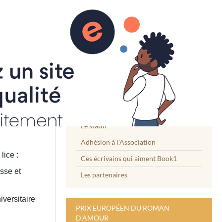
L'ASSOCIATION BOOK1
L'équipe Book1
Le mot du Président
Le statut
Adhésion à l'Association
lice :
Ces écrivains qui aiment Book1
sse et
Les partenaires
iversitaire
PRIX EUROPÉEN DU ROMAN
D'AMOUR