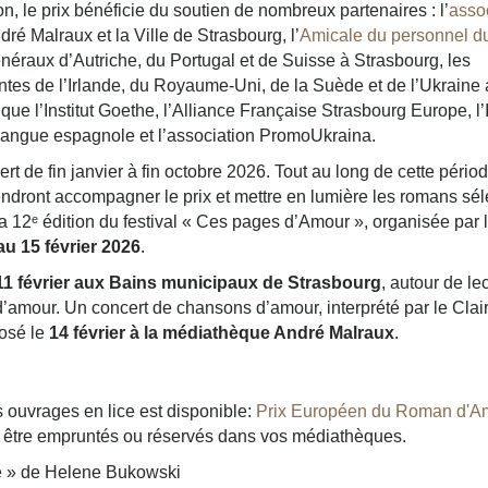
n, le prix bénéficie du soutien de nombreux partenaires : l’
asso
ré Malraux et la Ville de Strasbourg, l’
Amicale du personnel d
énéraux d’Autriche, du Portugal et de Suisse à Strasbourg, les
es de l’Irlande, du Royaume-Uni, de la Suède et de l’Ukraine
que l’Institut Goethe, l’Alliance Française Strasbourg Europe, l’I
de langue espagnole et l’association PromoUkraina.
rt de fin janvier à fin octobre 2026. Tout au long de cette pério
ront accompagner le prix et mettre en lumière les romans sél
la 12ᵉ édition du festival « Ces pages d’Amour », organisée par 
au 15 février 2026
.
11 février aux Bains municipaux de Strasbourg
, autour de le
d’amour. Un concert de chansons d’amour, interprété par le Clai
osé le
14 février à la médiathèque André Malraux
.
s ouvrages en lice est disponible:
Prix Européen du Roman d'Am
ent être empruntés ou réservés dans vos médiathèques.
re » de Helene Bukowski