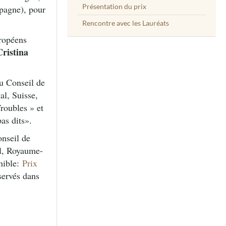
Présentation du prix
pagne), pour
Rencontre avec les Lauréats
uropéens
Cristina
u Conseil de
al, Suisse,
roubles » et
pas dits».
nseil de
al, Royaume-
onible:
Prix
éservés dans