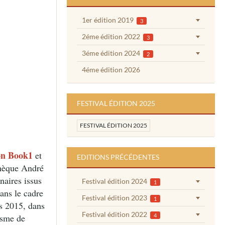
1er édition 2019
3
2éme édition 2022
3
3éme édition 2024
2
4éme édition 2026
FESTIVAL ÉDITION 2025
FESTIVAL ÉDITION 2025
on Book1
et
EDITIONS PRÉCÉDENTES
thèque André
naires issus
Festival édition 2024
1
dans le cadre
Festival édition 2023
1
is 2015, dans
Festival édition 2022
4
isme de