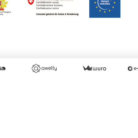
éer un site internet avec e-monsite
Signaler un contenu illicite sur ce 