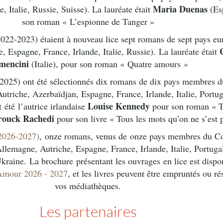
Maria Duenas
, Italie, Russie, Suisse). La lauréate était
(Es
son roman « L’espionne de Tanger »
022-2023) étaient à nouveau lice sept romans de sept pays e
, Espagne, France, Irlande, Italie, Russie).
La lauréate était
mencini
(Italie), pour son roman « Quatre amours »
025) ont été sélectionnés dix romans de dix pays membres d
triche, Azerbaïdjan, Espagne, France, Irlande, Italie, Portug
Louise Kennedy
t été l’autrice irlandaise
pour son roman « T
ouck Rachedi
pour son livre « Tous les mots qu’on ne s’est 
(2026-2027)
, onze romans, venus de onze pays membres du Co
 Allemagne, Autriche, Espagne, France, Irlande, Italie, Portug
Ukraine. La brochure présentant les ouvrages en lice est disp
Amour 2026 - 2027
, et les livres peuvent être empruntés ou r
vos médiathèques.
Les partenaires