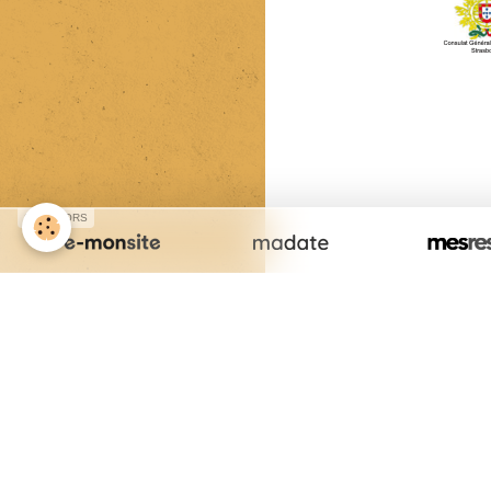
SPONSORS
Cr