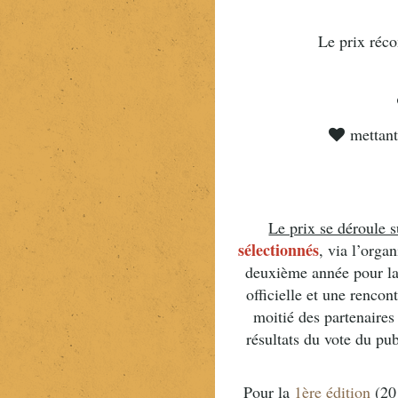
Le prix réc
mettant
Le prix se déroule s
sélectionnés
, via l’orga
deuxième année pour la
officielle et une renco
moitié des partenaires
résultats du vote du pu
Pour la
1ère édition
(201