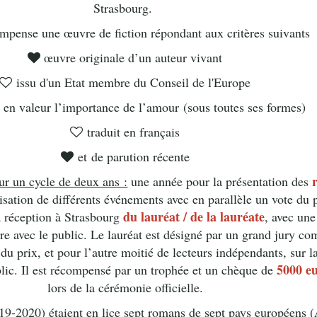
Strasbourg.
ompense une œuvre de fiction répondant aux critères suivants
œuvre originale d’un auteur vivant
issu d'un Etat membre du Conseil de l'Europe
 en valeur l’importance de l’amour (sous toutes ses formes)
traduit en français
et
de parution récente
ur un cycle de deux ans :
une année pour la présentation des
nisation de différents événements avec en parallèle un vote du p
du lauréat / de la lauréate
 réception à Strasbourg
, avec un
ntre avec le public. Le lauréat est désigné par un grand jury c
 du prix, et pour l’autre moitié de lecteurs indépendants, sur l
5000 e
blic. Il est récompensé par un trophée et un chèque de
lors de la cérémonie officielle.
9-2020) étaient en lice sept romans de sept pays européens 