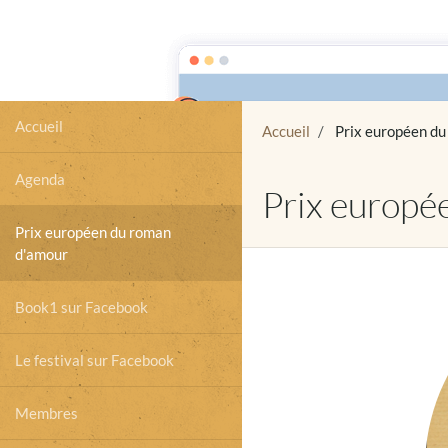
BOOK1
lire, écouter, voir
Accueil
Accueil
Prix européen du
Agenda
Prix europé
Prix européen du roman
d'amour
Book1 sur Facebook
Le festival sur Facebook
Membres