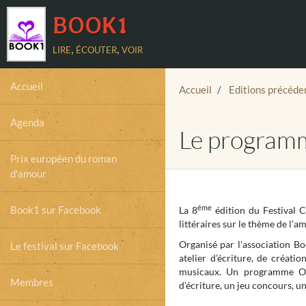
BOOK1
lire, écouter, voir
Accueil
Accueil
Editions précéde
Agenda
Le program
Prix européen du roman
d'amour
éme
Book1 sur Facebook
La 8
édition du Festiva
littéraires sur le thème de l’am
Organisé par l'association Bo
Le festival sur Facebook
atelier d’écriture, de créati
musicaux. Un programme OF
Membres
d'écriture, un jeu concours, 