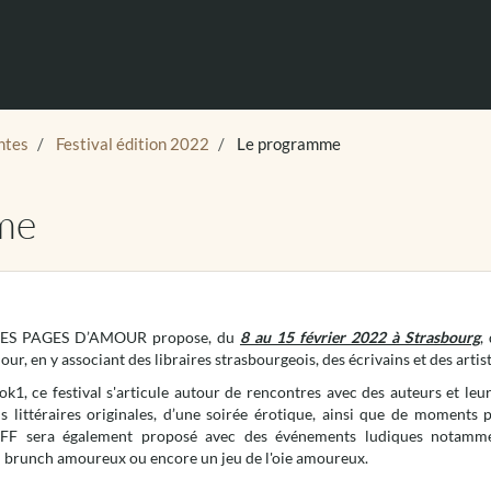
ntes
Festival édition 2022
Le programme
me
l CES PAGES D’AMOUR propose, du
8 au 15 février 2022 à Strasbourg
,
our, en y associant des libraires strasbourgeois, des écrivains et des artist
ok1, ce festival s'articule autour de rencontres avec des auteurs et leu
ons littéraires originales, d’une soirée érotique, ainsi que de moments 
F sera également proposé avec des événements ludiques notammen
un brunch amoureux ou encore un jeu de l'oie amoureux.