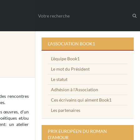
L'ASSOCIATION BOOK1
L'équipe Book1
Le mot du Président
Le statut
Adhésion à l'Association
 des rencontres
Ces écrivains qui aiment Book1
es.
Les partenaires
rs œuvres, d’un
poétiques et/ou
t: un atelier
PRIX EUROPÉEN DU ROMAN
D'AMOUR