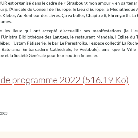
 est organisé dans le cadre de « Strasbourg mon amour », en partenaria
urg, l’Amicale du Conseil de l’Europe, le Lieu d’Europe, la Médiathèque
es Kléber, Au Bonheur des Livres, Ça va buller, Chapitre 8, Ehrengarth, La
Brumes.
e les lieux qui ont accepté d’accueillir ses manifestations (le Lie
'Unistra Bibliothèque des Langues, le restaurant Mandala, l'Eglise du 
léber, l'Ustam Pâtisserie, le bar Le Perestroïka, l'espace collectif La Ruche
e Batorama Embarcadère Cathédrale, le Vestibule), ainsi que la Ville
pe et la Société Générale pour leur soutien financier.
t de programme 2022
(516.19 Ko)
/2023